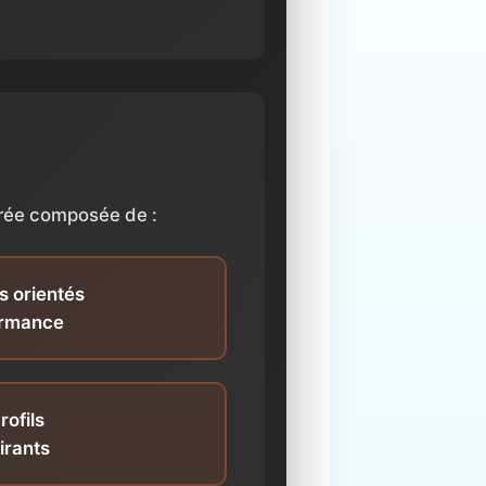
brée composée de :
ls orientés
ormance
rofils
irants