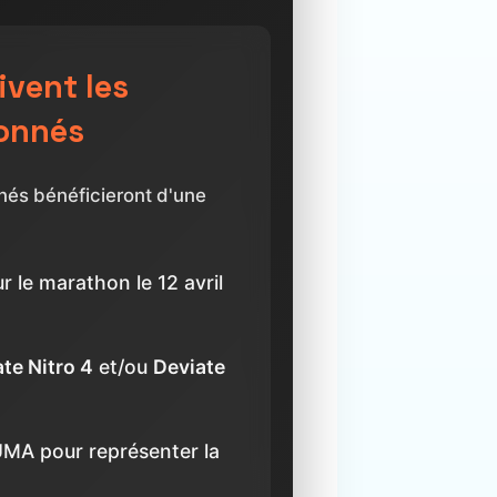
ivent les
ionnés
nés bénéficieront d'une
r le marathon le 12 avril
te Nitro 4
et/ou
Deviate
UMA pour représenter la