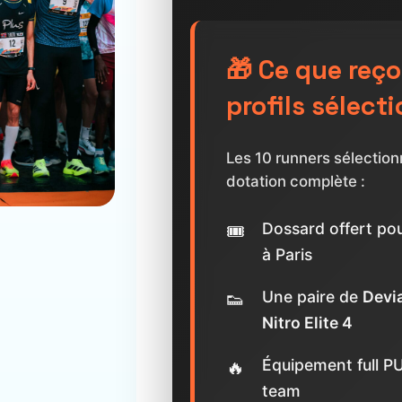
🎁 Ce que reço
profils sélect
Les 10 runners sélection
dotation complète :
Dossard offert pou
à Paris
Une paire de
Devia
Nitro Elite 4
Équipement full P
team