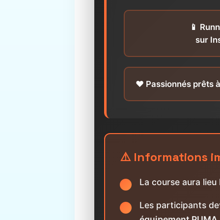
📱 Runn
sur I
❤️ Passionnés prêts à
⚠️ Informations 
La course aura lieu
Les participants de
équipement PUMA