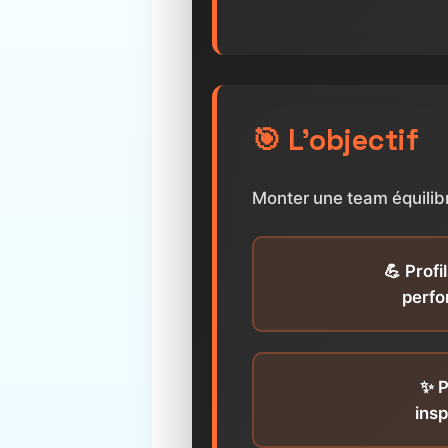
🎯 L'objectif
Monter une team équili
💪 Profi
perf
✨ P
insp