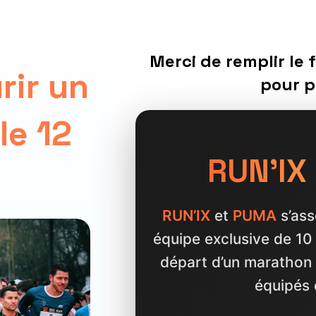
Merci de remplir le 
rir un
pour p
le 12
RUN'IX
RUN’IX
et
PUMA
s’ass
équipe exclusive de 10 
départ d’un marathon à
équipés