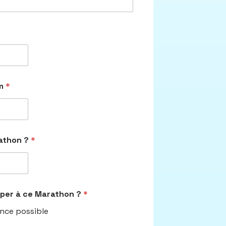
am
*
rathon ?
*
iper à ce Marathon ?
*
ance possible