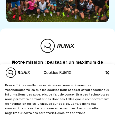
Notre mission : partager un maximum de
marathons avec vous, en France et à
l’étranger !
Cookies RUN'IX
On veut vous rencontrer et vous faire
Pour offrir les meilleures expériences, nous utilisons des
découvrir les meilleures marques pour
technologies telles que les cookies pour stocker et/ou accéder aux
une expérience inoubliable sur place.
informations des appareils. Le fait de consentir à ces technologies
nous permettra de traiter des données telles que le comportement
🔍 Pour cela, dis-nous : quel marathon
de navigation ou les ID uniques sur ce site. Le fait de ne pas
est ton objectif numéro 1️⃣ en 2026 ?
consentir ou de retirer son consentement peut avoir un effet
négatif sur certaines caractéristiques et fonctions.