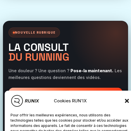
NOUVELLE RUBRIQUE
LA CONSULT
DU RUNNING
Une douleur ? Une question ?
Pose-la maintenant.
Les
meilleures questions deviennent des vidéos.
POSER MA QUESTION
Cookies RUN'IX
RUNNING
Pour offrir les meilleures expériences, nous utilisons des
Des réponses concrètes.
technologies telles que les cookies pour stocker et/ou accéder aux
informations des appareils. Le fait de consentir à ces technologies
nous permettra de traiter des données telles que le comportement