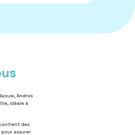
ous
 Baouw, Andros
ite, idéale à
contient des
 pour assurer