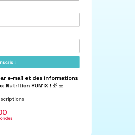
nscris !
ar e-mail et des informations
x Nutrition RUN’IX !
🎁
🎫
nscriptions
00
ondes