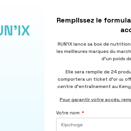
E
Remplissez le formula
UN'IX
acc
RUN’IX lance sa box de nutrition
les meilleures marques du march
d’un poids d
Elle sera remplie de 24 produ
comportera un ticket d’or 🎫 of
centre d’entraînement au Kenya 
Pour garantir votre accès, remp
Votre nom