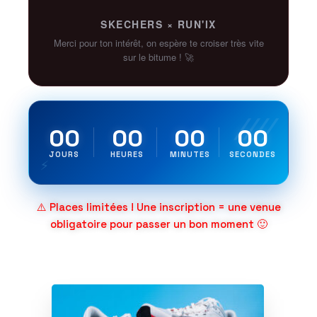
SKECHERS × RUN'IX
Merci pour ton intérêt, on espère te croiser très vite
sur le bitume ! 🚀
00
00
00
00
JOURS
HEURES
MINUTES
SECONDES
⚠️ Places limitées ! Une inscription = une venue
obligatoire pour passer un bon moment 🙂