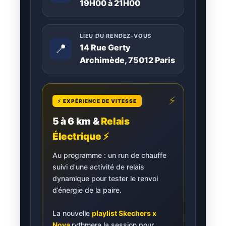
19H00 à 21H00
LIEU DU RENDEZ-VOUS
📍
14 Rue Gerty
Archimède, 75012 Paris
⚡
⚡ EXPÉRIENCE DE VITESSE
5 à 6 km &
Relais
Électrique ⚡
Au programme : un run de chauffe
suivi d'une activité de relais
dynamique pour tester le renvoi
d’énergie de la paire.
La nouvelle
playlist Skechers x
Nova
rythmera la session pour