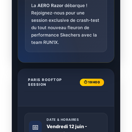
La
AERO Razor
débarque !
Rejoignez-nous pour une
session exclusive de crash-test
du tout nouveau fleuron de
performance Skechers avec la
team RUN'IX.
PARIS ROOFTOP
⏱️ 19H00
SESSION
DATE & HORAIRES
📅
Vendredi 12 juin -