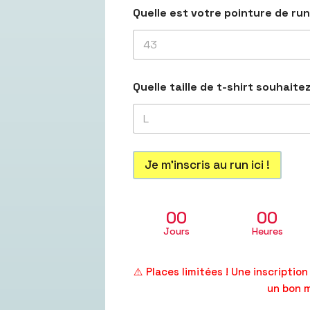
Quelle est votre pointure de ru
Quelle taille de t-shirt souhait
Je m’inscris au run ici !
00
00
Jours
Heures
⚠️ Places limitées ! Une inscriptio
un bon 