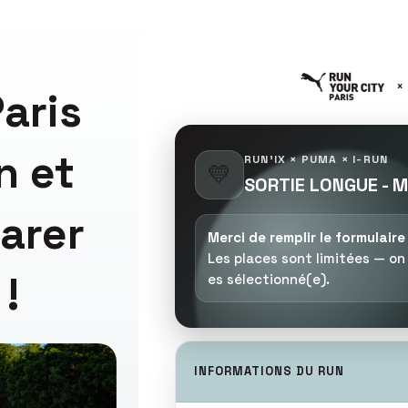
aris
n et
RUN'IX × PUMA × I-RUN
💛
SORTIE LONGUE - 
arer
Merci de remplir le formulair
Les places sont limitées — on
!
es sélectionné(e).
INFORMATIONS DU RUN