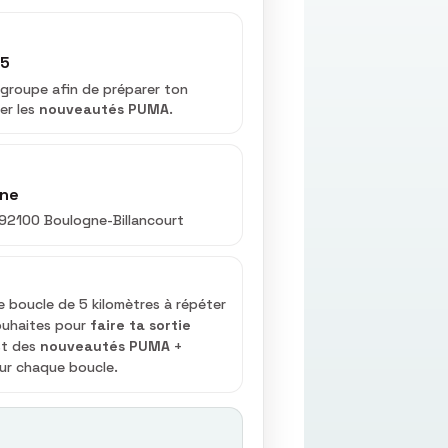
5
n groupe afin de préparer ton
er les
nouveautés PUMA
.
gne
92100 Boulogne-Billancourt
e boucle de 5 kilomètres à répéter
souhaites pour
faire ta sortie
st des
nouveautés PUMA
+
ur chaque boucle.