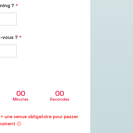
nning ?
*
ez-vous ?
*
00
00
Minutes
Secondes
n = une venue obligatoire pour passer
moment 🙂