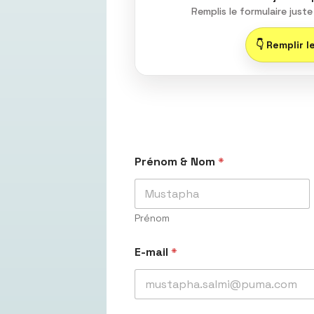
Remplis le formulaire just
👇 Remplir l
Prénom & Nom
*
Prénom
E-mail
*