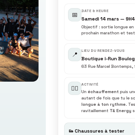
DATE & HEURE
📅
Samedi 14 mars —
9H4
Objectif : sortie longue e
prochain marathon et test
LIEU DU RENDEZ-VOUS
📍
Boutique i-Run Boulo
63 Rue Marcel Bontemps, 
ACTIVITÉ
🏃‍♂️
Un
échauffement
puis un
autant de fois que tu le 
longue à ton rythme
. Te
ravitaillement
Tā Energy
s
👟 Chaussures à tester