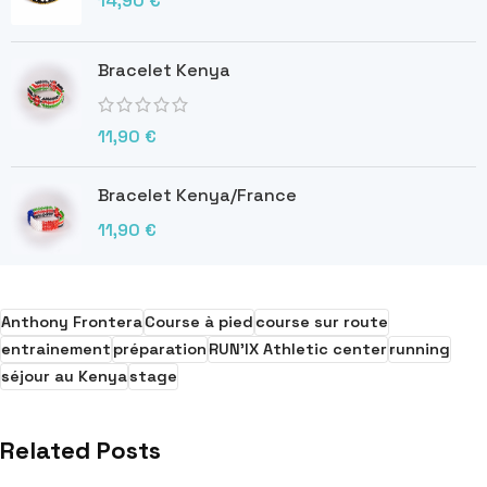
14,90
€
Bracelet Kenya
11,90
€
Bracelet Kenya/France
11,90
€
Anthony Frontera
Course à pied
course sur route
entrainement
préparation
RUN'IX Athletic center
running
séjour au Kenya
stage
Related Posts