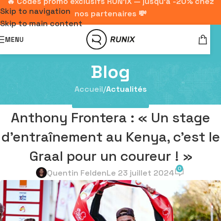
🔥 Codes promo exclusifs RUN'IX — jusqu'à -20% chez
Skip to navigation
nos partenaires 💸
Skip to main content
MENU
Blog
Accueil
/
Actualités
ACTUALITÉS
,
INTERVIEWS
Anthony Frontera : « Un stage
d’entraînement au Kenya, c’est le
Graal pour un coureur ! »
0
Quentin Felden
Le 23 juillet 2024