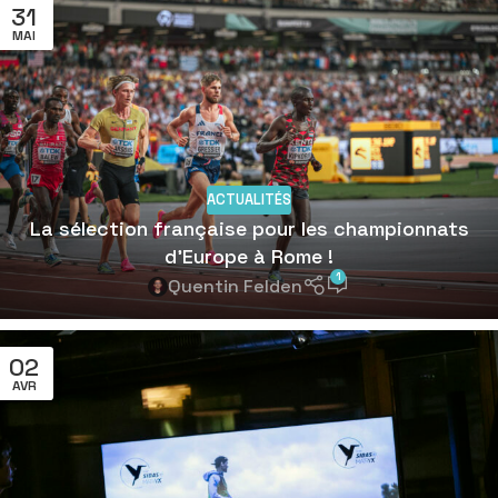
31
MAI
ACTUALITÉS
La sélection française pour les championnats
d’Europe à Rome !
1
Quentin Felden
02
AVR