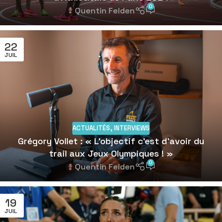
0
Quentin Felden
22
JUIL
ACTUALITÉS
,
INTERVIEWS
Grégory Vollet : « L’objectif c’est d’avoir du
trail aux Jeux Olympiques ! »
0
Quentin Felden
19
JUIL