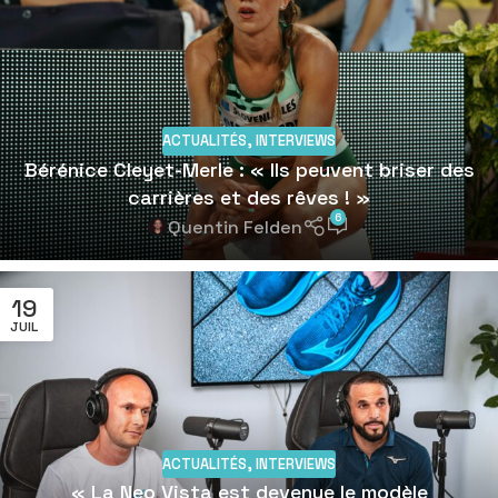
ACTUALITÉS
,
INTERVIEWS
Bérénice Cleyet-Merle : « Ils peuvent briser des
carrières et des rêves ! »
6
Quentin Felden
19
JUIL
ACTUALITÉS
,
INTERVIEWS
« La Neo Vista est devenue le modèle