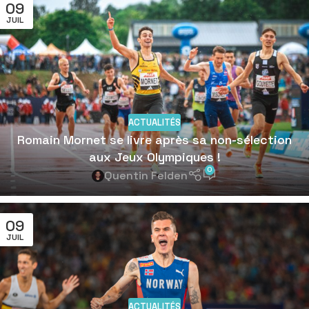
09
JUIL
ACTUALITÉS
Romain Mornet se livre après sa non-sélection
aux Jeux Olympiques !
0
Quentin Felden
09
JUIL
ACTUALITÉS