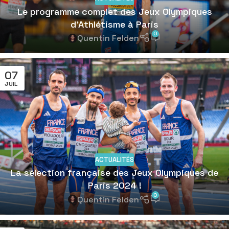
Le programme complet des Jeux Olympiques
d’Athlétisme à Paris
0
Quentin Felden
07
JUIL
ACTUALITÉS
La sélection française des Jeux Olympiques de
Paris 2024 !
0
Quentin Felden