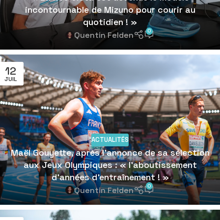
incontournable de Mizuno pour courir au
quotidien ! »
0
Quentin Felden
12
JUIL
ACTUALITÉS
Maël Gouyette, après l’annonce de sa sélection
aux Jeux Olympiques : « l’aboutissement
d’années d’entraînement ! »
0
Quentin Felden