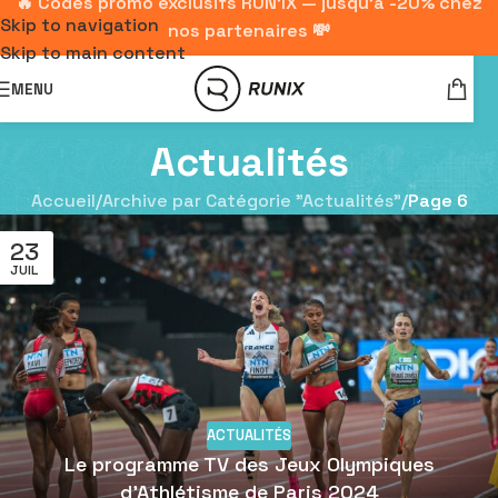
🔥 Codes promo exclusifs RUN'IX — jusqu'à -20% chez
Skip to navigation
nos partenaires 💸
Skip to main content
MENU
Actualités
Accueil
/
Archive par Catégorie "Actualités"
/
Page 6
23
JUIL
ACTUALITÉS
Le programme TV des Jeux Olympiques
d’Athlétisme de Paris 2024