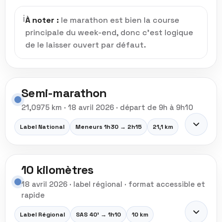
ℹ️
À noter :
le marathon est bien la course
principale du week-end, donc c’est logique
de le laisser ouvert par défaut.
Semi-marathon
21,0975 km · 18 avril 2026 · départ de 9h à 9h10
Label National
Meneurs 1h30 → 2h15
21,1 km
LE SEMI-MARATHON
10 kilomètres
Une distance reine sur un tracé
18 avril 2026 · label régional · format accessible et
superbe
rapide
Très apprécié chaque année, le semi-marathon
Label Régional
SAS 40' → 1h10
10 km
d’Annecy séduit par son cadre, son