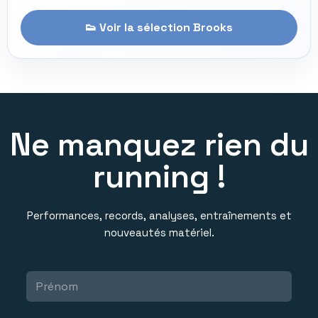
👟 Voir la sélection Brooks
Ne manquez rien du
running !
Performances, records, analyses, entraînements et
nouveautés matériel.
Toute l’actualité running, sélectionnée par l’équipe RUN’IX.
*
P
P
r
r
é
é
n