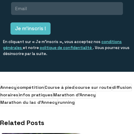
n
E
o
o
m
m
m
a
*
E
i
m
l
Je m'inscris !
a
*
i
l
En cliquant sur « Je m’inscris », vous acceptez nos
conditions
générales
et notre
politique de confidentialité
. Vous pourrez vous
désinscrire par la suite.
Annecy
compétition
Course à pied
course sur route
diffusion
horaires
infos pratiques
Marathon d'Annecy
Marathon du lac d'Annecy
running
Related Posts