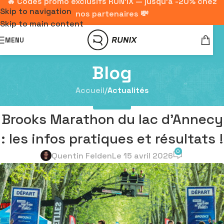
🔥 Codes promo exclusifs RUN'IX — jusqu'à -20% chez
Skip to navigation
nos partenaires 💸
Skip to main content
MENU
Blog
Accueil
/
Actualités
ACTUALITÉS
Brooks Marathon du lac d’Annecy
: les infos pratiques et résultats !
0
Quentin Felden
Le 15 avril 2026