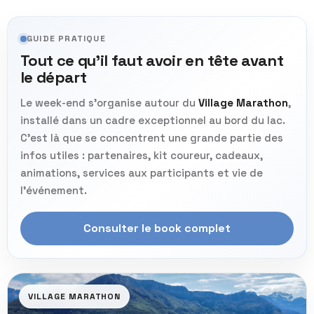
Horaire :
8h50.
•
Records et ambiance
Retrait des dossards :
17 avril 9h00/20h00, 18
•
GUIDE PRATIQUE
avril 6h00/20h00, 19 avril 6h00/8h00.
Records
Records
Tout ce qu’il faut avoir en tête avant
Label :
régional.
•
Joseph KOECH
— 1h02m21s (2024)
David LAGAT
— 28m03s (2019)
le départ
Lydia Jebichii KORIR
— 1h09m30s (2023)
Lydia Jebichii KORIR
— 32m04s (2023)
Le week-end s’organise autour du
Village Marathon
,
INFOS CLÉS
installé dans un cadre exceptionnel au bord du lac.
Records et cadre
C’est là que se concentrent une grande partie des
Le format
infos utiles : partenaires, kit coureur, cadeaux,
Une distance idéale pour courir vite, se
animations, services aux participants et vie de
Records
tester, ou simplement profiter du week-
l’événement.
Sander VERCAUTEREN
— 14m27s (2025)
end dans un cadre magnifique.
Oria LIACI
— 16m00s (2025)
Consulter le book complet
Le format
Une distance parfaite pour les débutants
VILLAGE MARATHON
comme pour ceux qui veulent courir vite