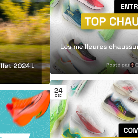
Les meilleures chaussu
llet 2024 !
Posté par
Q
24
DÉC