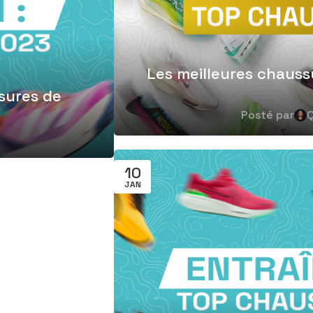
Les meilleures chauss
ssures de
Posté par
Q
10
JAN