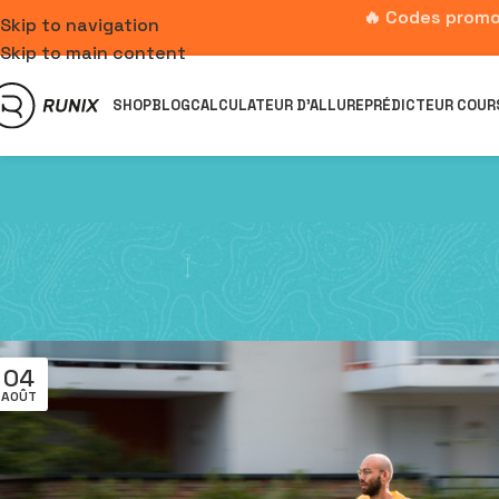
🔥 Codes promo
Skip to navigation
Skip to main content
SHOP
BLOG
CALCULATEUR D’ALLURE
PRÉDICTEUR COUR
04
AOÛT