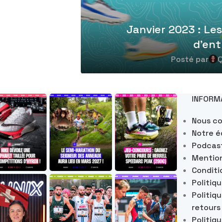
Janvier 2023 : Le
d’en
Posté par
Q
INFORM
Nous c
Notre é
Podcas
Mention
Conditi
Politiq
Politiq
retours
Politiq