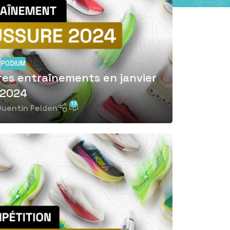
PODIUM
res entraînements en janvier
2024
13
uentin Felden