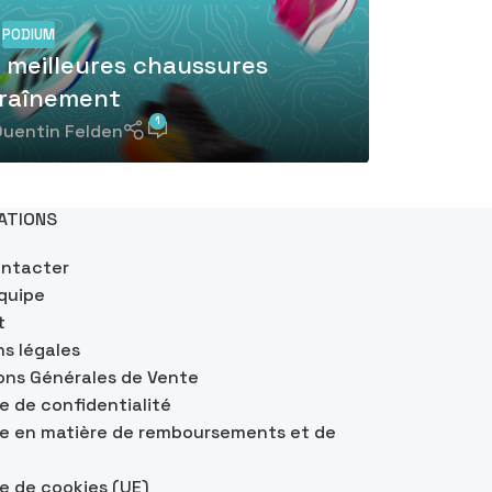
PODIUM
s meilleures chaussures
traînement
1
uentin Felden
ATIONS
ontacter
quipe
t
s légales
ons Générales de Vente
ue de confidentialité
ue en matière de remboursements et de
ue de cookies (UE)