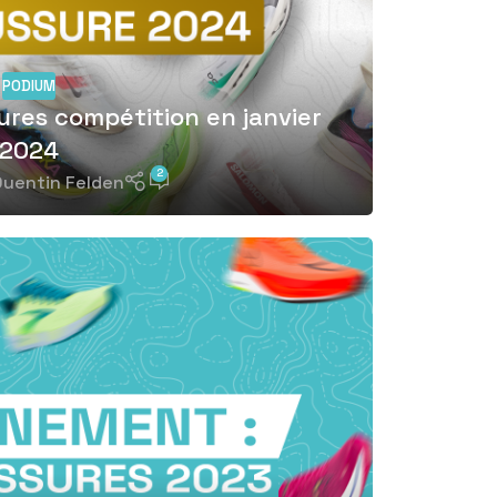
PODIUM
ures compétition en janvier
2024
2
uentin Felden