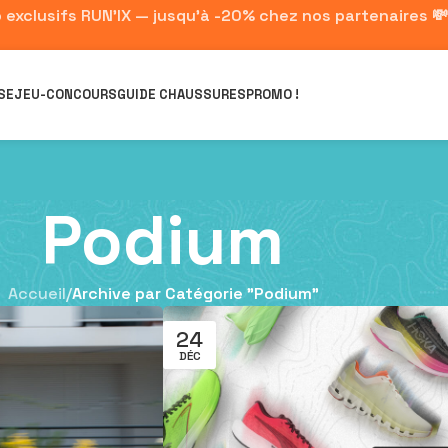
 exclusifs RUN'IX — jusqu'à -20% chez nos partenaires 💸
SE
JEU-CONCOURS
GUIDE CHAUSSURES
PROMO !
Podium
Accueil
/
Archive par Catégorie "Podium"
24
DÉC