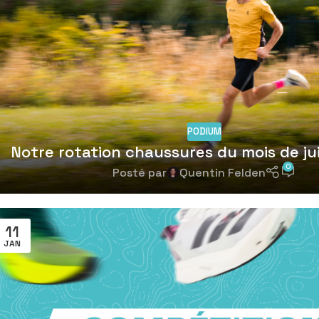
PODIUM
Notre rotation chaussures du mois de jui
0
Posté par
Quentin Felden
11
JAN