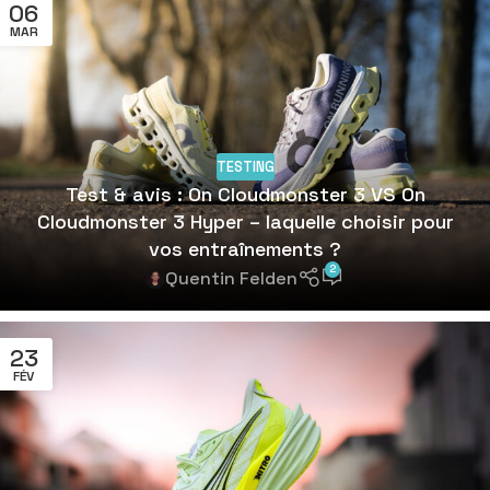
06
MAR
TESTING
Test & avis : On Cloudmonster 3 VS On
Cloudmonster 3 Hyper – laquelle choisir pour
vos entraînements ?
2
Quentin Felden
23
FÉV