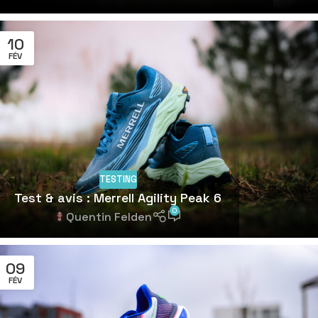
10
FÉV
TESTING
Test & avis : Merrell Agility Peak 6
0
Quentin Felden
09
FÉV