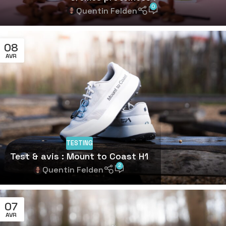
0
Quentin Felden
08
AVR
TESTING
Test & avis : Mount to Coast H1
2
Quentin Felden
07
AVR