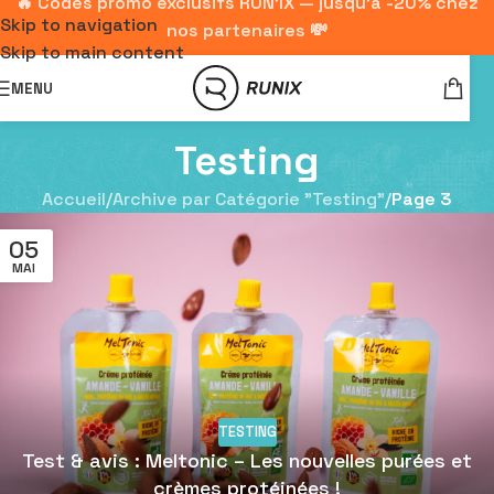
🔥 Codes promo exclusifs RUN'IX — jusqu'à -20% chez
Skip to navigation
nos partenaires 💸
Skip to main content
MENU
Testing
Accueil
/
Archive par Catégorie "Testing"
/
Page 3
05
MAI
TESTING
Test & avis : Meltonic – Les nouvelles purées et
crèmes protéinées !