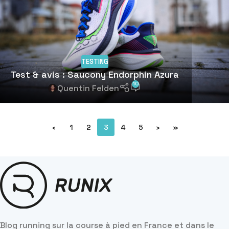
TESTING
Test & avis : Saucony Endorphin Azura
10
Quentin Felden
‹
1
2
3
4
5
›
»
Blog running sur la course à pied en France et dans le