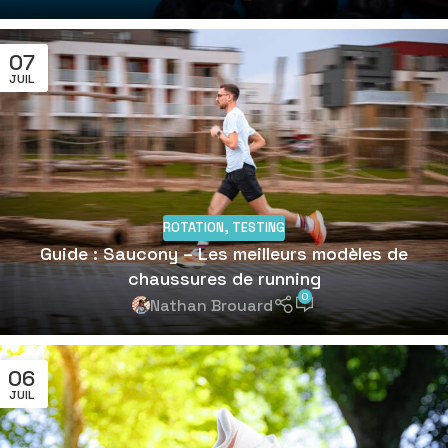
07
JUIL
ROTATION
,
TESTING
Guide : Saucony – Les meilleurs modèles de
chaussures de running
0
Nathan Brouard
06
JUIL