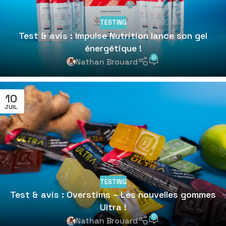
TESTING
Test & avis : Impulse Nutrition lance son gel
énergétique !
0
Nathan Brouard
10
JUIL
TESTING
Test & avis : Overstims – Les nouvelles gommes
Ultra !
0
Nathan Brouard