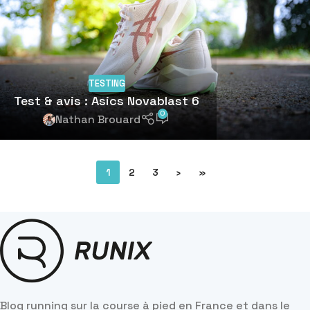
TESTING
Test & avis : Asics Novablast 6
0
Nathan Brouard
1
2
3
›
»
Blog running sur la course à pied en France et dans le