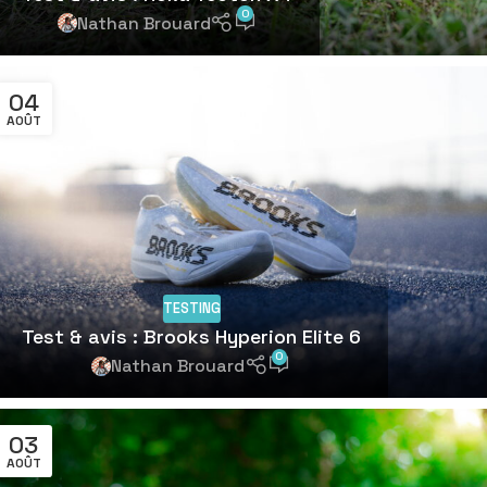
0
Nathan Brouard
04
AOÛT
TESTING
Test & avis : Brooks Hyperion Elite 6
0
Nathan Brouard
03
AOÛT