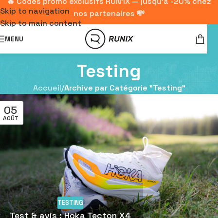
🔥 Codes promo exclusifs RUN'IX — jusqu'à -20% chez
Skip to navigation
nos partenaires 💸
Skip to main content
MENU
Testing
Accueil
/
Archive par Catégorie "Testing"
05
AOÛT
TESTING
Test & avis : Hoka Tecton X4