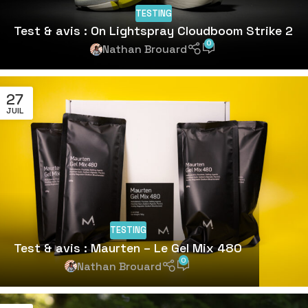
TESTING
Test & avis : On Lightspray Cloudboom Strike 2
0
Nathan Brouard
27
JUIL
TESTING
Test & avis : Maurten – Le Gel Mix 480
0
Nathan Brouard