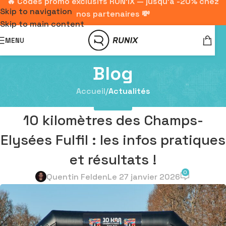
🔥 Codes promo exclusifs RUN'IX — jusqu'à -20% chez
Skip to navigation
nos partenaires 💸
Skip to main content
MENU
Blog
Accueil
/
Actualités
ACTUALITÉS
10 kilomètres des Champs-
Elysées Fulfil : les infos pratiques
et résultats !
0
Quentin Felden
Le 27 janvier 2026