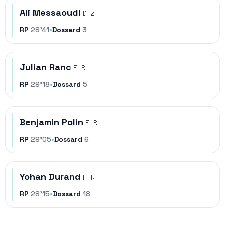
Ali Messaoudi
🇩🇿
RP
28'41
•
Dossard
3
Julian Ranc
🇫🇷
RP
29'18
•
Dossard
5
Benjamin Polin
🇫🇷
RP
29'05
•
Dossard
6
Yohan Durand
🇫🇷
RP
28'15
•
Dossard
18