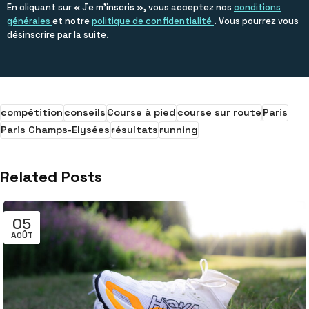
m
En cliquant sur « Je m’inscris », vous acceptez nos
conditions
P
générales
et notre
politique de confidentialité
. Vous pourrez vous
r
désinscrire par la suite.
é
n
o
m
compétition
conseils
Course à pied
course sur route
Paris
Paris Champs-Elysées
résultats
running
Related Posts
05
AOÛT