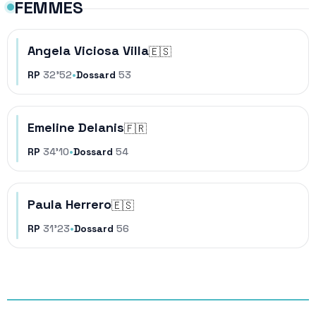
FEMMES
Angela Viciosa Villa
🇪🇸
RP
32'52
•
Dossard
53
Emeline Delanis
🇫🇷
RP
34'10
•
Dossard
54
Paula Herrero
🇪🇸
RP
31'23
•
Dossard
56