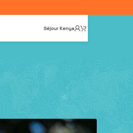
Séjour Kenya
ripure !