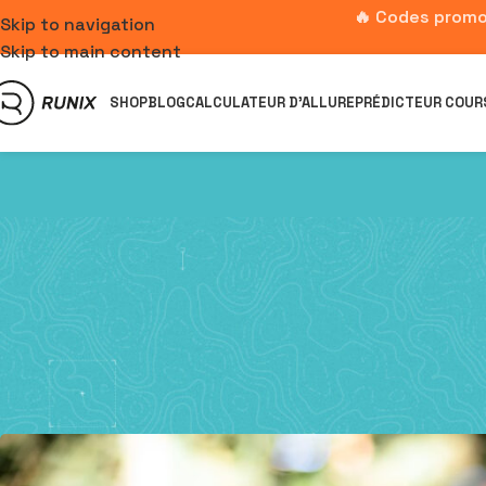
🔥 Codes promo
Skip to navigation
Skip to main content
SHOP
BLOG
CALCULATEUR D’ALLURE
PRÉDICTEUR COUR
Découvrez le Gel
Po