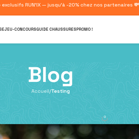
 exclusifs RUN'IX — jusqu'à -20% chez nos partenaires 💸
SE
JEU-CONCOURS
GUIDE CHAUSSURES
PROMO !
Blog
Accueil
/
Testing
TESTING
 énergétique Long Distance de Nut
0
sté par
Quentin Felden
Le 17 juillet 2025