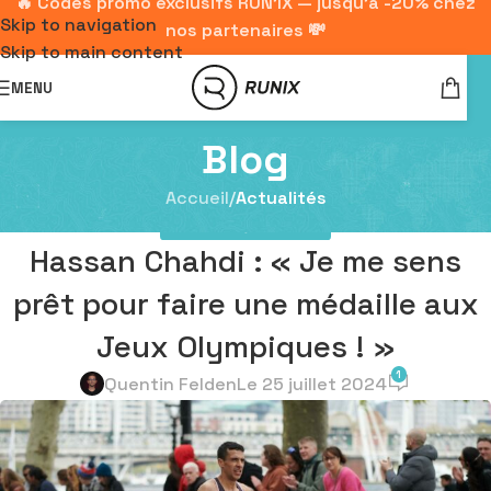
🔥 Codes promo exclusifs RUN'IX — jusqu'à -20% chez
Skip to navigation
nos partenaires 💸
Skip to main content
MENU
Blog
Accueil
/
Actualités
ACTUALITÉS
,
INTERVIEWS
Hassan Chahdi : « Je me sens
prêt pour faire une médaille aux
Jeux Olympiques ! »
1
Quentin Felden
Le 25 juillet 2024