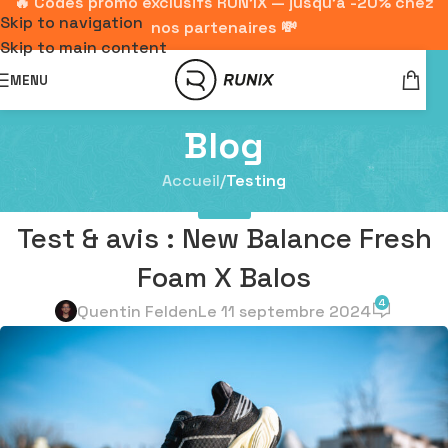
🔥 Codes promo exclusifs RUN'IX — jusqu'à -20% chez
Skip to navigation
nos partenaires 💸
Skip to main content
MENU
Blog
Accueil
/
Testing
TESTING
Test & avis : New Balance Fresh
Foam X Balos
4
Quentin Felden
Le 11 septembre 2024