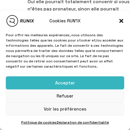
Oui elle pourrait totalement convenir si vous
n’êtes pas pronateur, sinon elle pourrait
manquer en stabilité 🙂
Cookies RUN'IX
RÉPONDRE
Pour offrir les meilleures expériences, nous utilisons des
technologies telles que les cookies pour stocker et/ou accéder aux
informations des appareils. Le fait de consentir à ces technologies
Laisser un commentaire
nous permettra de traiter des données telles que le comportement
de navigation ou les ID uniques sur ce site. Le fait de ne pas
consentir ou de retirer son consentement peut avoir un effet
Votre adresse e-mail ne sera pas publiée.
Les champs
négatif sur certaines caractéristiques et fonctions.
obligatoires sont indiqués avec
*
Accepter
Commentaire
*
Refuser
Voir les préférences
Politique de cookies
Déclaration de confidentialité