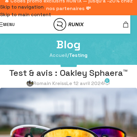
🔥 Codes promo exclusifs RUN'IX — jusqu'à -20% chez
Skip to navigation
nos partenaires 💸
Skip to main content
MENU
Blog
Accueil
/
Testing
TESTING
Test & avis : Oakley Sphaera™️
0
Romain Kreiss
Le 12 avril 2024