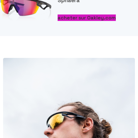
Sphaera
™
acheter sur Oakley.com