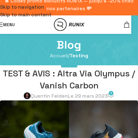
🔥 Codes promo exclusifs RUN'IX — jusqu'à -20% chez
Skip to navigation
nos partenaires 💸
Skip to main content
MENU
Blog
Accueil
/
Testing
TESTING
TEST & AVIS : Altra Via Olympus /
Vanish Carbon
1
Quentin Felden
Le 29 mars 2023