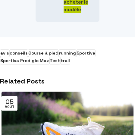
acheter le
modèle
avis
conseils
Course à pied
running
Sportiva
Sportiva Prodigio Max
Test
trail
Related Posts
05
AOÛT