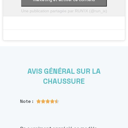
Une publication partagée par RUN'IX (@run_ix)
AVIS GÉNÉRAL SUR LA
CHAUSSURE
Note :




