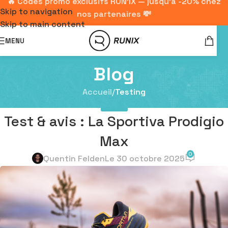
🔥 Codes promo exclusifs RUN'IX — jusqu'à -20% chez
Skip to navigation
nos partenaires 💸
Skip to main content
MENU
Blog
Accueil
/
Testing
TESTING
Test & avis : La Sportiva Prodigio
Max
0
Quentin Felden
Le 30 octobre 2025