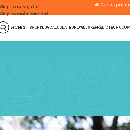
🔥 Codes promo
Skip to navigation
Skip to main content
SHOP
BLOG
CALCULATEUR D’ALLURE
PRÉDICTEUR COUR
Test & avis : focus sur la g
Post