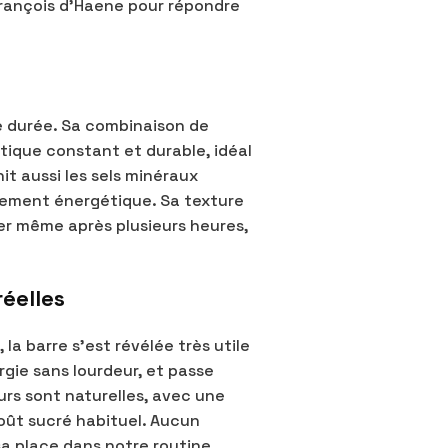
rançois d’Haene pour répondre
e durée. Sa combinaison de
tique constant et durable, idéal
it aussi les sels minéraux
ndement énergétique. Sa texture
her même après plusieurs heures,
réelles
la barre s’est révélée très utile
rgie sans lourdeur, et passe
s sont naturelles, avec une
oût sucré habituel. Aucun
sa place dans notre routine