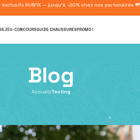
 exclusifs RUN'IX — jusqu'à -20% chez nos partenaires 💸
SE
JEU-CONCOURS
GUIDE CHAUSSURES
PROMO !
Blog
Accueil
/
Testing
TESTING
amme ULTRA d’Overstim.s pour les 
0
é par
Léo Descamps
Le 2 septembre 2025