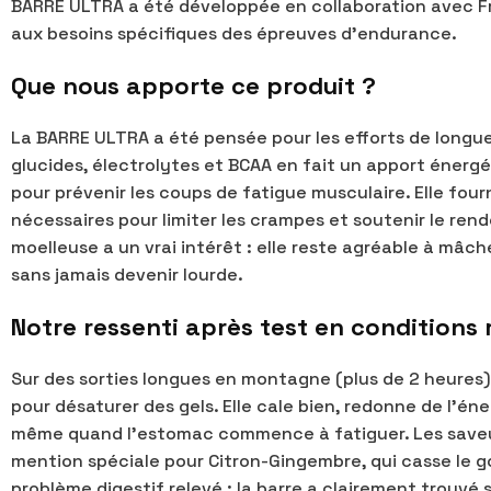
BARRE ULTRA a été développée en collaboration avec F
aux besoins spécifiques des épreuves d’endurance.
Que nous apporte ce produit ?
La BARRE ULTRA a été pensée pour les efforts de longu
glucides, électrolytes et BCAA en fait un apport énergé
pour prévenir les coups de fatigue musculaire. Elle fourn
nécessaires pour limiter les crampes et soutenir le re
moelleuse a un vrai intérêt : elle reste agréable à mâc
sans jamais devenir lourde.
Notre ressenti après test en conditions 
Sur des sorties longues en montagne (plus de 2 heures), 
pour désaturer des gels. Elle cale bien, redonne de l’éne
même quand l’estomac commence à fatiguer. Les saveur
mention spéciale pour Citron-Gingembre, qui casse le g
problème digestif relevé : la barre a clairement trouvé 