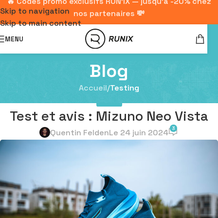
🔥 Codes promo exclusifs RUN'IX — jusqu'à -20% chez
Skip to navigation
nos partenaires 💸
Skip to main content
MENU
Blog
Accueil
/
Testing
TESTING
Test et avis : Mizuno Neo Vista
3
Quentin Felden
Le 24 juin 2024