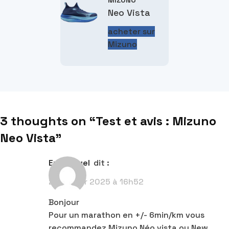
MIZUNO
Neo Vista
acheter sur
Mizuno
3 thoughts on “
Test et avis : Mizuno
Neo Vista
”
Emmanuel
dit :
27 janvier 2025 à 16h52
Bonjour
Pour un marathon en +/- 6min/km vous
recommandez Mizuno Néo vista ou New