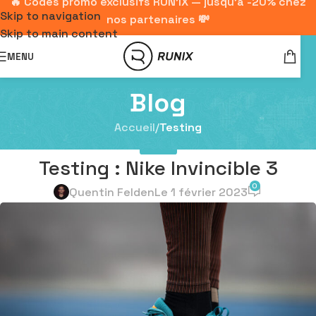
🔥 Codes promo exclusifs RUN'IX — jusqu'à -20% chez
Skip to navigation
nos partenaires 💸
Skip to main content
MENU
Blog
Accueil
/
Testing
TESTING
Testing : Nike Invincible 3
0
Quentin Felden
Le 1 février 2023