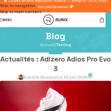
🔥 Codes promo exclusifs RUN'IX — jusqu'à -20% chez
Skip to navigation
nos partenaires 💸
Skip to main content
MENU
Blog
Accueil
/
Testing
TESTING
Actualités : Adizero Adios Pro Evo
3
0
Evariste Bourquin
Le 23 juin 2026