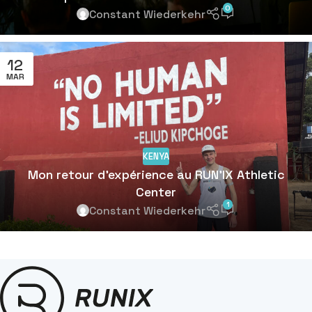
0
Constant Wiederkehr
12
MAR
KENYA
Mon retour d’expérience au RUN’IX Athletic
Center
1
Constant Wiederkehr