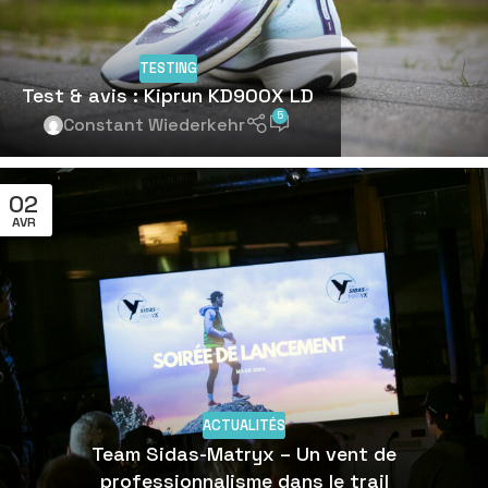
TESTING
Test & avis : Kiprun KD900X LD
5
Constant Wiederkehr
02
AVR
ACTUALITÉS
Team Sidas-Matryx – Un vent de
professionnalisme dans le trail