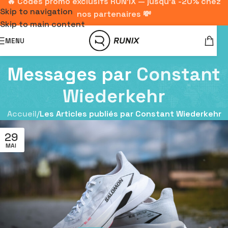
🔥 Codes promo exclusifs RUN'IX — jusqu'à -20% chez
Skip to navigation
nos partenaires 💸
Skip to main content
MENU
Messages par
Constant
Wiederkehr
Accueil
/
Les Articles publiés par Constant Wiederkehr
29
MAI