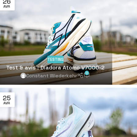
26
AVR
TESTING
Test & avis : Diadora Atomo V7000-2
0
Constant Wiederkehr
25
AVR