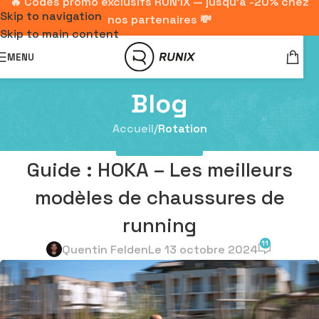
🔥 Codes promo exclusifs RUN'IX — jusqu'à -20% chez
Skip to navigation
nos partenaires 💸
Skip to main content
MENU
Blog
Accueil
/
Rotation
ROTATION
,
TESTING
Guide : HOKA – Les meilleurs
modèles de chaussures de
running
11
Quentin Felden
Le 13 octobre 2024