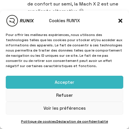
de confort sur semi, la Mach X 2 est une
excellente alternative 🙂
Cookies RUN'IX
RÉPONDRE
Pour offrir les meilleures expériences, nous utilisons des
Grondin Nathalie Ariane
dit :
technologies telles que les cookies pour stocker et/ou accéder aux
informations des appareils. Le fait de consentir à ces technologies
3 novembre 2025 à 6h22
nous permettra de traiter des données telles que le comportement
de navigation ou les ID uniques sur ce site. Le fait de ne pas
consentir ou de retirer son consentement peut avoir un effet
Bonjour, /3 novembre 2025/
négatif sur certaines caractéristiques et fonctions.
Mr.Felden je suis une femme de 1m62 pour
49 kilos. Je cours depuis plusieurs années, 4
Accepter
fois par semaine.Je prépare le marathon de
Lanzarote qui se déroulera le 6 décembre.
Refuser
Quelle modèle d’hoka me conseilleriez -vous
?
Voir les préférences
Merci
NAG.
Politique de cookies
Déclaration de confidentialité