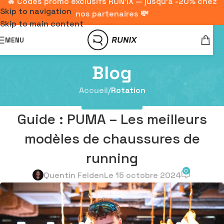
🔥 Codes promo exclusifs RUN'IX — jusqu'à -20% chez
Skip to navigation
nos partenaires 💸
Skip to main content
MENU
Blog
Accueil
/
Rotation
ROTATION
,
TESTING
Guide : PUMA – Les meilleurs
modèles de chaussures de
running
0
Quentin Felden
Le 15 octobre 2024