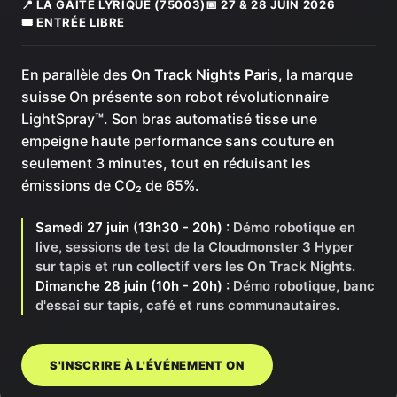
📍 LA GAÎTÉ LYRIQUE (75003)
📅 27 & 28 JUIN 2026
🎟️ ENTRÉE LIBRE
En parallèle des
On Track Nights Paris
, la marque
suisse On présente son robot révolutionnaire
LightSpray™. Son bras automatisé tisse une
empeigne haute performance sans couture en
seulement 3 minutes, tout en réduisant les
émissions de CO₂ de 65%.
Samedi 27 juin (13h30 - 20h) :
Démo robotique en
live, sessions de test de la Cloudmonster 3 Hyper
sur tapis et run collectif vers les On Track Nights.
Dimanche 28 juin (10h - 20h) :
Démo robotique, banc
d'essai sur tapis, café et runs communautaires.
S'INSCRIRE À L'ÉVÉNEMENT ON