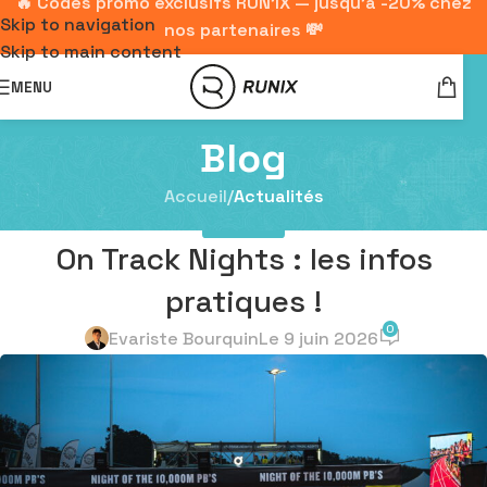
🔥 Codes promo exclusifs RUN'IX — jusqu'à -20% chez
Skip to navigation
nos partenaires 💸
Skip to main content
MENU
Blog
Accueil
/
Actualités
ACTUALITÉS
On Track Nights : les infos
pratiques !
0
Evariste Bourquin
Le 9 juin 2026