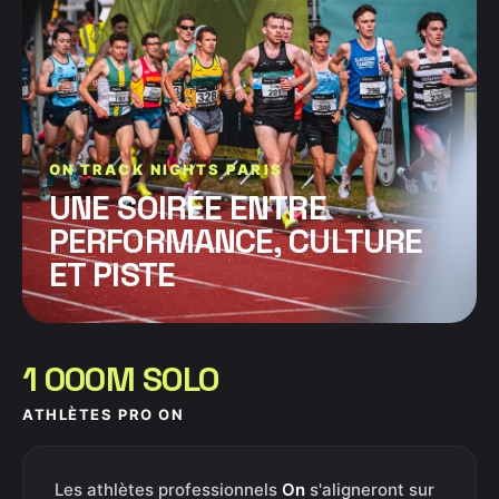
ON TRACK NIGHTS PARIS
UNE SOIRÉE ENTRE
PERFORMANCE, CULTURE
ET PISTE
1 000M SOLO
ATHLÈTES PRO ON
Les athlètes professionnels
On
s'aligneront sur