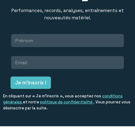
Performances, records, analyses, entraînements et
nouveautés matériel.
Toute l’actualité running, sélectionnée par l’équipe RUN’IX.
L
P
a
r
y
é
o
n
u
E
o
t
m
m
E
a
*
m
i
a
l
Je m'inscris !
i
*
l
L
En cliquant sur « Je m’inscris », vous acceptez nos
conditions
a
générales
et notre
politique de confidentialité
. Vous pourrez vous
y
désinscrire par la suite.
o
u
t