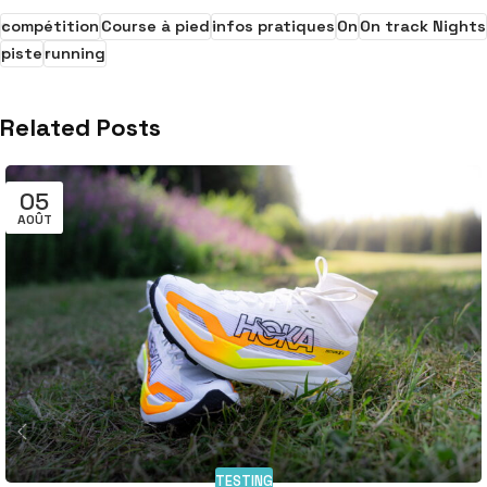
compétition
Course à pied
infos pratiques
On
On track Nights
piste
running
Related Posts
05
AOÛT
TESTING