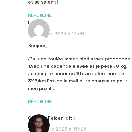
et se valent !
RÉPONDRE
Léo
dit :
15 octobre 2025 à 17h31
Bonjour,
J’ai une foulée avant pied assez prononcée
avec une cadence élevée et je pèse 70 kg.
Je compte courir un 10k aux alentours de
3’15/km Est-ce la meilleure chaussure pour
mon profil ?
RÉPONDRE
Quentin Felden
dit :
20 octobre 2025 à 16h26