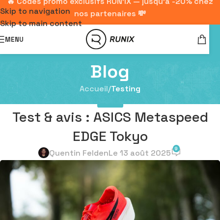
🔥 Codes promo exclusifs RUN'IX — jusqu'à -20% chez
Skip to navigation
nos partenaires 💸
Skip to main content
MENU
Blog
Accueil
/
Testing
TESTING
Test & avis : ASICS Metaspeed
EDGE Tokyo
9
Quentin Felden
Le 13 août 2025