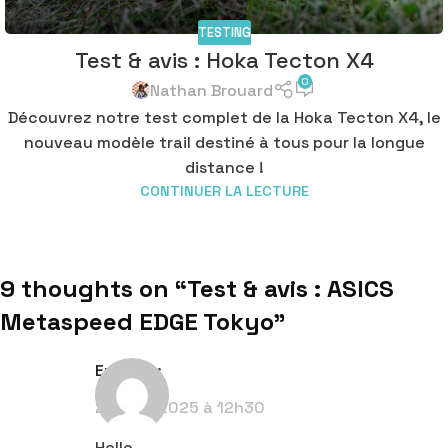
TESTING
Test & avis : Hoka Tecton X4
0
Nathan Brouard
Découvrez notre test complet de la Hoka Tecton X4, le
nouveau modèle trail destiné à tous pour la longue
distance !
CONTINUER LA LECTURE
9 thoughts on “
Test & avis : ASICS
Metaspeed EDGE Tokyo
”
Eric
dit :
21 août 2025 à 12h30
Hello,