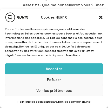
assez fit . Que me conseillerez vous ? Chez
asics . J’ai également la sb2 et magisspeed4
enfin de vie .
Cookies RUN'IX
RÉPONDRE
Pour offrir les meilleures expériences, nous utilisons des
technologies telles que les cookies pour stocker et/ou accéder aux
informations des appareils. Le fait de consentir à ces technologies
nous permettra de traiter des données telles que le comportement
Laisser un commentaire
de navigation ou les ID uniques sur ce site. Le fait de ne pas
consentir ou de retirer son consentement peut avoir un effet
négatif sur certaines caractéristiques et fonctions.
Votre adresse e-mail ne sera pas publiée.
Les champs
obligatoires sont indiqués avec
*
Accepter
Commentaire
*
Refuser
Voir les préférences
Politique de cookies
Déclaration de confidentialité