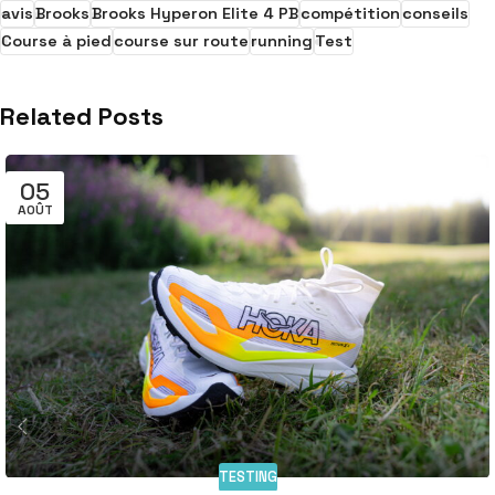
avis
Brooks
Brooks Hyperon Elite 4 PB
compétition
conseils
Course à pied
course sur route
running
Test
Related Posts
05
AOÛT
TESTING