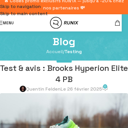
🔥 Codes promo exclusifs RUN'IX — jusqu'à -20% chez
Skip to navigation
nos partenaires 💸
Skip to main content
MENU
Blog
Accueil
/
Testing
TESTING
Test & avis : Brooks Hyperion Elite
4 PB
0
Quentin Felden
Le 26 février 2025