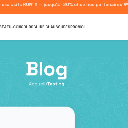
 exclusifs RUN'IX — jusqu'à -20% chez nos partenaires 💸
SE
JEU-CONCOURS
GUIDE CHAUSSURES
PROMO !
Blog
Accueil
/
Testing