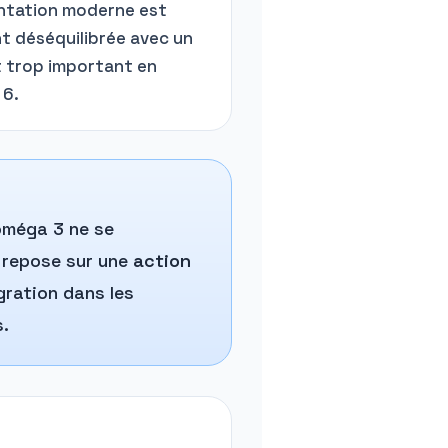
entation moderne est
t déséquilibrée avec un
 trop important en
6.
 oméga 3 ne se
 repose sur une
action
gration dans les
s.