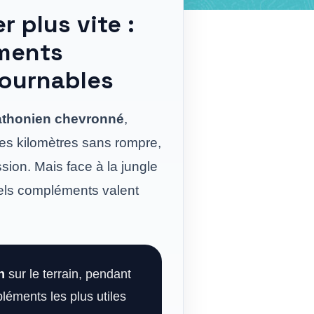
r plus vite :
éments
tournables
thonien chevronné
,
 les kilomètres sans rompre,
ssion. Mais face à la jungle
uels compléments valent
n
sur le terrain, pendant
pléments les plus utiles