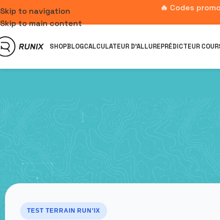
🔥 Codes promo
Skip to navigation
Skip to main content
SHOP
BLOG
CALCULATEUR D’ALLURE
PRÉDICTEUR COUR
TEST TERRAIN RUN’IX