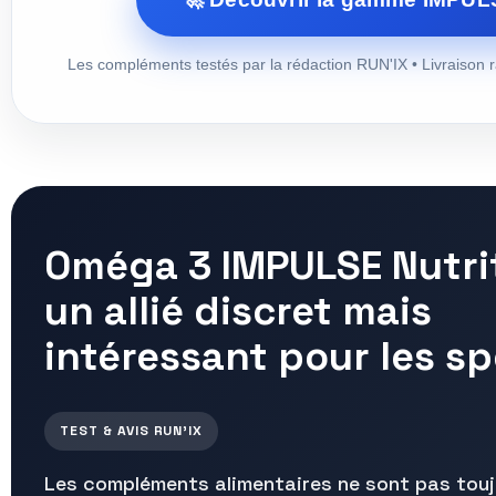
Les compléments testés par la rédaction RUN'IX • Livraison r
Oméga 3 IMPULSE Nutrit
un allié discret mais
intéressant pour les sp
TEST & AVIS RUN’IX
Les compléments alimentaires ne sont pas touj