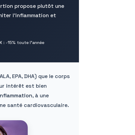
rtion propose plutôt une
imiter l’inflammation et
X
: -15% toute l’année
ALA, EPA, DHA) que le corps
ur intérêt est bien
’inflammation
, à une
nne santé cardiovasculaire.