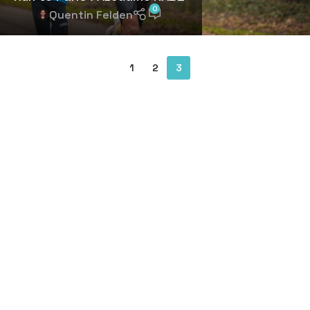
0
Quentin Felden
1
2
3