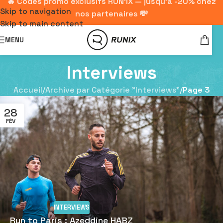
🔥 Codes promo exclusifs RUN'IX — jusqu'à -20% chez
Skip to navigation
nos partenaires 💸
Skip to main content
MENU
Interviews
Accueil
/
Archive par Catégorie "Interviews"
/
Page 3
28
FÉV
INTERVIEWS
Run to Paris : Azeddine HABZ